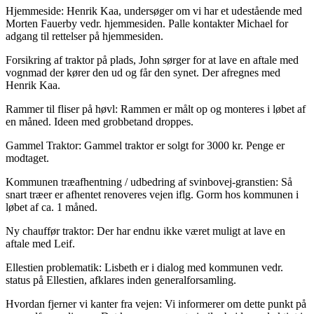
Hjemmeside: Henrik Kaa, undersøger om vi har et udestående med
Morten Fauerby vedr. hjemmesiden. Palle kontakter Michael for
adgang til rettelser på hjemmesiden.
Forsikring af traktor på plads, John sørger for at lave en aftale med
vognmad der kører den ud og får den synet. Der afregnes med
Henrik Kaa.
Rammer til fliser på høvl: Rammen er målt op og monteres i løbet af
en måned. Ideen med grobbetand droppes.
Gammel Traktor: Gammel traktor er solgt for 3000 kr. Penge er
modtaget.
Kommunen træafhentning / udbedring af svinbovej-granstien: Så
snart træer er afhentet renoveres vejen iflg. Gorm hos kommunen i
løbet af ca. 1 måned.
Ny chauffør traktor: Der har endnu ikke været muligt at lave en
aftale med Leif.
Ellestien problematik: Lisbeth er i dialog med kommunen vedr.
status på Ellestien, afklares inden generalforsamling.
Hvordan fjerner vi kanter fra vejen: Vi informerer om dette punkt på