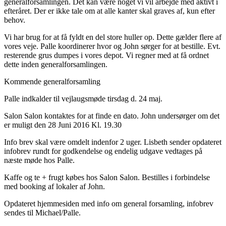
generalforsamlingen. Det kan være noget vi vil arbejde med aktivt i
efteråret. Der er ikke tale om at alle kanter skal graves af, kun efter
behov.
Vi har brug for at få fyldt en del store huller op. Dette gælder flere af
vores veje. Palle koordinerer hvor og John sørger for at bestille. Evt.
resterende grus dumpes i vores depot. Vi regner med at få ordnet
dette inden generalforsamlingen.
Kommende generalforsamling
Palle indkalder til vejlaugsmøde tirsdag d. 24 maj.
Salon Salon kontaktes for at finde en dato. John undersørger om det
er muligt den 28 Juni 2016 Kl. 19.30
Info brev skal være omdelt indenfor 2 uger. Lisbeth sender opdateret
infobrev rundt for godkendelse og endelig udgave vedtages på
næste møde hos Palle.
Kaffe og te + frugt købes hos Salon Salon. Bestilles i forbindelse
med booking af lokaler af John.
Opdateret hjemmesiden med info om general forsamling, infobrev
sendes til Michael/Palle.