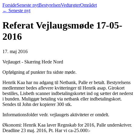
Forside
Seneste nyt
Bestyrelsen
Vedtægter
Området
← Seneste nyt
Referat Vejlaugsmøde 17-05-
2016
17. maj 2016
Vejlauget - Skæring Hede Nord
Opfølgning af punkter fra sidste møde.
Henrik Kaa har nu adgang til Netbank, Palle er betalt. Bestyrelsens
medlemmer bedes aflevere kvitteringer til Henrik asap. Girokort
bestilles, Lisbeth scanner indbetalingskortet ind og sætter det nederst
i bunden. Muliggør betaling via netbank eller indbetalingskort.
Sendes til John der kopierer 300 stk.
Informationsfolder vedr. vejlaugets aktiviteter er omdelt.
Økonomi: Henrik Kaa laver Regnskab for 2016, Palle underskriver.
Deadline 23 maj. 2016, Pt. Har vi ca-25.000:-