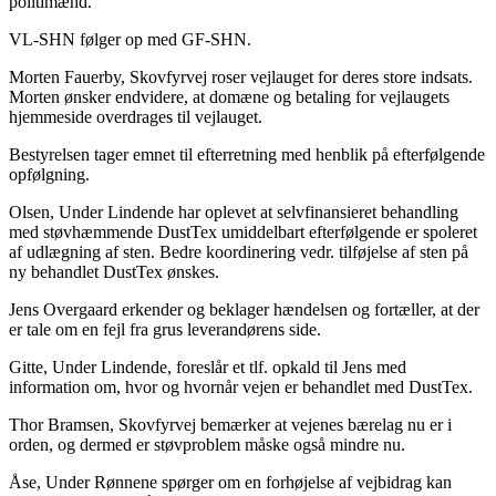
politimænd.
VL-SHN følger op med GF-SHN.
Morten Fauerby, Skovfyrvej roser vejlauget for deres store indsats.
Morten ønsker endvidere, at domæne og betaling for vejlaugets
hjemmeside overdrages til vejlauget.
Bestyrelsen tager emnet til efterretning med henblik på efterfølgende
opfølgning.
Olsen, Under Lindende har oplevet at selvfinansieret behandling
med støvhæmmende DustTex umiddelbart efterfølgende er spoleret
af udlægning af sten. Bedre koordinering vedr. tilføjelse af sten på
ny behandlet DustTex ønskes.
Jens Overgaard erkender og beklager hændelsen og fortæller, at der
er tale om en fejl fra grus leverandørens side.
Gitte, Under Lindende, foreslår et tlf. opkald til Jens med
information om, hvor og hvornår vejen er behandlet med DustTex.
Thor Bramsen, Skovfyrvej bemærker at vejenes bærelag nu er i
orden, og dermed er støvproblem måske også mindre nu.
Åse, Under Rønnene spørger om en forhøjelse af vejbidrag kan