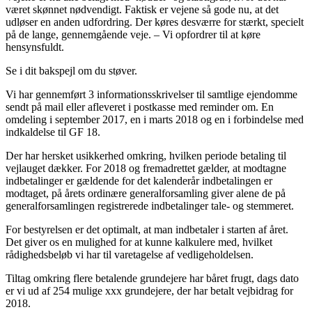
været skønnet nødvendigt. Faktisk er vejene så gode nu, at det
udløser en anden udfordring. Der køres desværre for stærkt, specielt
på de lange, gennemgående veje. – Vi opfordrer til at køre
hensynsfuldt.
Se i dit bakspejl om du støver.
Vi har gennemført 3 informationsskrivelser til samtlige ejendomme
sendt på mail eller afleveret i postkasse med reminder om. En
omdeling i september 2017, en i marts 2018 og en i forbindelse med
indkaldelse til GF 18.
Der har hersket usikkerhed omkring, hvilken periode betaling til
vejlauget dækker. For 2018 og fremadrettet gælder, at modtagne
indbetalinger er gældende for det kalenderår indbetalingen er
modtaget, på årets ordinære generalforsamling giver alene de på
generalforsamlingen registrerede indbetalinger tale- og stemmeret.
For bestyrelsen er det optimalt, at man indbetaler i starten af året.
Det giver os en mulighed for at kunne kalkulere med, hvilket
rådighedsbeløb vi har til varetagelse af vedligeholdelsen.
Tiltag omkring flere betalende grundejere har båret frugt, dags dato
er vi ud af 254 mulige xxx grundejere, der har betalt vejbidrag for
2018.