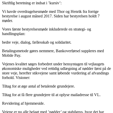
Skriftlig beretning er indsat i ’kursiv’:
Vi havde overdragelsesmøde med Thor og Henrik fra forrige
bestyrelse i august måned 2017. Siden har bestyrelsen holdt 7
møder.
Vores første bestyrelsesmøde inkluderede en strategi- og
handlingsplan:
bedre veje, dialog, fællesskab og solidaritet.
Betalingsmetode gøres nemmere, Bankoverførsel suppleres med
Mobile Pay.
Vejenes kvalitet søges forbedret under hensyntagen til vejlaugets
økonomiske muligheder ved rettidig udlægning af nødder først på de
store veje, herefter stikvejene samt løbende vurdering af afvandings
forhold. Visioner:
Tiltag for at øge antal af betalende grundejere.
Tiltag for at få flere grundejere til at oplyse mailadresse til VL.
Revidering af hjemmeside.
Vejene er nu alle belagt med ’nødder’ og stabilgrus, hvor det har