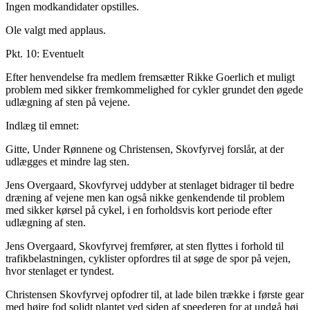
Ingen modkandidater opstilles.
Ole valgt med applaus.
Pkt. 10: Eventuelt
Efter henvendelse fra medlem fremsætter Rikke Goerlich et muligt
problem med sikker fremkommelighed for cykler grundet den øgede
udlægning af sten på vejene.
Indlæg til emnet:
Gitte, Under Rønnene og Christensen, Skovfyrvej forslår, at der
udlægges et mindre lag sten.
Jens Overgaard, Skovfyrvej uddyber at stenlaget bidrager til bedre
dræning af vejene men kan også nikke genkendende til problem
med sikker kørsel på cykel, i en forholdsvis kort periode efter
udlægning af sten.
Jens Overgaard, Skovfyrvej fremfører, at sten flyttes i forhold til
trafikbelastningen, cyklister opfordres til at søge de spor på vejen,
hvor stenlaget er tyndest.
Christensen Skovfyrvej opfodrer til, at lade bilen trække i første gear
med højre fod solidt plantet ved siden af speederen for at undgå høj