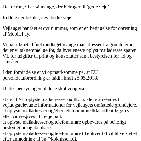
Det er rart, vi er så mange, der bidrager til ’gode veje’.
Jo flere der betaler, des ’bedre veje’.
Vejlauget har fået et cvr-nummer, som er en betingelse for opretning
af MobilePay.
Vi har i løbet af året modtaget mange mailadresser fra grundejerne,
det er vi taknemmelige for, da hver eneste oplyst mailadresse sparer
VL for udgifter til print og konvolutter samt bestyrelsen for tid og
skosåler.
I den forbindelse er vi opmærksomme på, at EU
persondataforordning er trådt i kraft 25.05.2018.
Under hensyntagen til dette skal vi oplyse:
at de til VL oplyste mailadresser og tlf. nr. alene anvendes til
vejlaugsrelevante informationer for vejlaugets omfattede grundejere.
at oplyste mailadresser og/eller telefonnumre ikke offentliggøres
eller videregives til tredje part.
at oplyste mailadresser og telefonnumre opbevares på behørigt
beskyttet pc og database.
at oplyste mailadresser og telefonnumre til enhver tid vil blive slettet
efter anmodning til bn@koknissen.dk