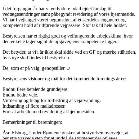
I det forgangne år har vi endvidere udarbejdet forslag til
vedtægtsændringer samt påbegyndt revidering af vores hjemmeside.
Vi har i vejlauget været begunstiget af et særdeles engageret og
kompetent hold af udførende vejpassere. Stor tak til hele holdet.
Bestyrelsen har et rigtigt godt og velfungerende arbejdsklima, hvor
den enkelte tager sig af de opgaver, ens kompetence ligger.
Det betyder, at vi i år ikke skal sidde ved en GF og mærke stilheden,
hvis nye skal findes til bestyrelsen.
De, som er på valg, genopstiller ☺
Bestyrelsens visioner og mål for det kommende forenings år er:
Endnu flere betalende grundejere.
Endnu bedre veje.
Vurdering og tiltag for forbedring af vejafvanding.
Indsamling af flere mailadresser.
Fortsat arbejde med revidering af hjemmesiden.
Bemærkninger til beretningen:
Åse Elsborg, Under Rønnene ønsker, at bestyrelsen overvejer, at
benytte vaskede sten for at undgå de støvgener der opleves.