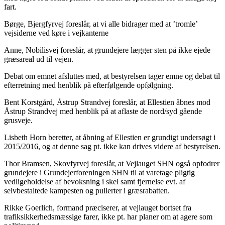
fart.
Børge, Bjergfyrvej foreslår, at vi alle bidrager med at ’tromle’
vejsiderne ved køre i vejkanterne
Anne, Nobilisvej foreslår, at grundejere lægger sten på ikke ejede
græsareal ud til vejen.
Debat om emnet afsluttes med, at bestyrelsen tager emne og debat til
efterretning med henblik på efterfølgende opfølgning.
Bent Korstgård, Åstrup Strandvej foreslår, at Ellestien åbnes mod
Åstrup Strandvej med henblik på at aflaste de nord/syd gående
grusveje.
Lisbeth Horn beretter, at åbning af Ellestien er grundigt undersøgt i
2015/2016, og at denne sag pt. ikke kan drives videre af bestyrelsen.
Thor Bramsen, Skovfyrvej foreslår, at Vejlauget SHN også opfodrer
grundejere i Grundejerforeningen SHN til at varetage pligtig
vedligeholdelse af bevoksning i skel samt fjernelse evt. af
selvbestaltede kampesten og pullerter i græsrabatten.
Rikke Goerlich, formand præciserer, at vejlauget bortset fra
trafiksikkerhedsmæssige farer, ikke pt. har planer om at agere som